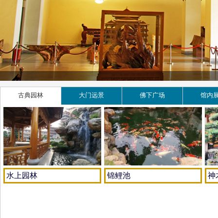
古典园林
大门远景
佛下广场
馆内
水上园林
锦鲤池
神