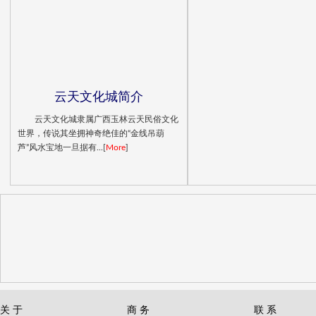
云天文化城简介
云天文化城隶属广西玉林云天民俗文化
世界，传说其坐拥神奇绝佳的“金线吊葫
芦”风水宝地一旦据有...[
More
]
关 于
商 务
联 系