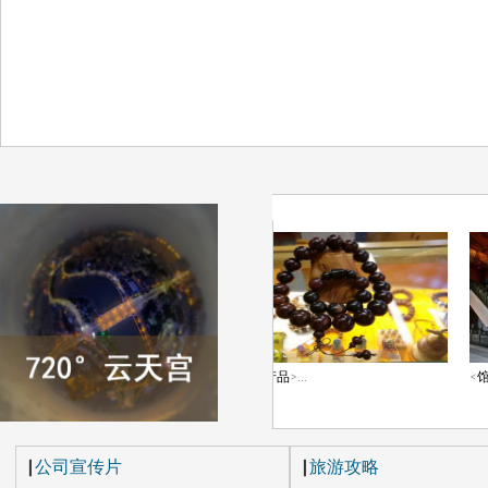
鲤池
特色产品
馆内
>...
<
>...
<
公司宣传片
旅游攻略
┃
┃