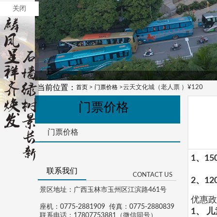
关闭
当前位置：
首页
>
门票价格
>云天文化城（老人票 ）¥120
门票价格
门票价格
1
、
15
联系我们
CONTACT US
2、
12
景区地址：广西玉林市玉州区江滨路461号
优惠政
座机：0775-2881909 传真：0775-2880839
1、
儿
联系电话：17807753881（微信同号）