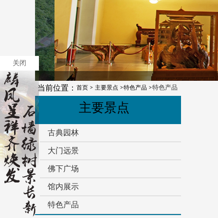
关闭
当前位置：
首页
>
主要景点
>
特色产品
>特色产品
主要景点
古典园林
大门远景
佛下广场
馆内展示
特色产品