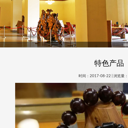
特色产品
时间：2017-08-22 | 浏览量：