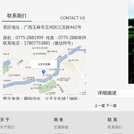
联系我们
CONTACT US
景区地址：广西玉林市玉州区江滨路461号
座机：0775-2881909 传真：0775-2880839
联系电话：17807753881（微信同号）
详细描述
图文来源：网络综合、云天文化城 | 编辑：
XXX
上一篇
下一篇
法律顾问：广西纳百川律师事务所 0775-
3130782
如有侵权，请及时联系本平台删除
关 于
商 务
联 系
关于我们
交通路线
联系我们