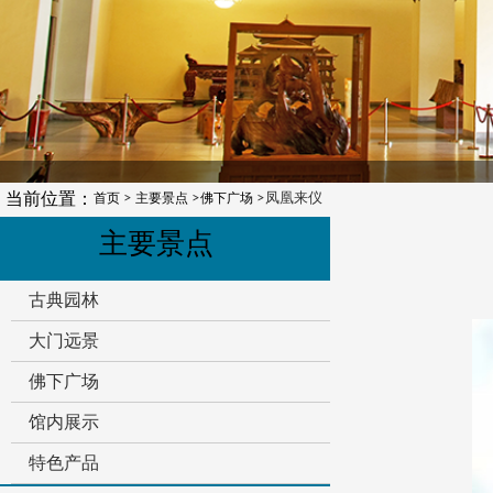
当前位置：
首页
>
主要景点
>
佛下广场
>凤凰来仪
主要景点
古典园林
大门远景
佛下广场
馆内展示
特色产品