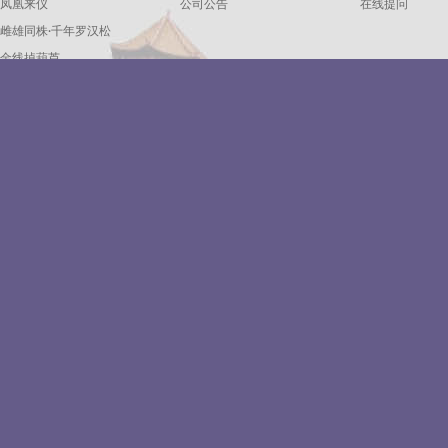
凤凰来仪
公司公告
在线提问
雌雄同株·千年罗汉松
金线掉葫芦