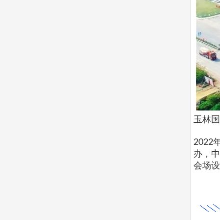
玉林国
202
办，中
会场设