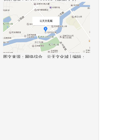
图文来源：网络综合、云天文化城 | 编辑：
XXX
法律顾问：广西纳百川律师事务所 0775-
3130782
如有侵权，请及时联系本平台删除