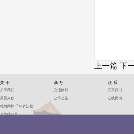
上一篇
下
关 于
商 务
联 系
关于我们
交通路线
联系我们
凤凰来仪
公司公告
在线提问
雌雄同株·千年罗汉松
金线掉葫芦