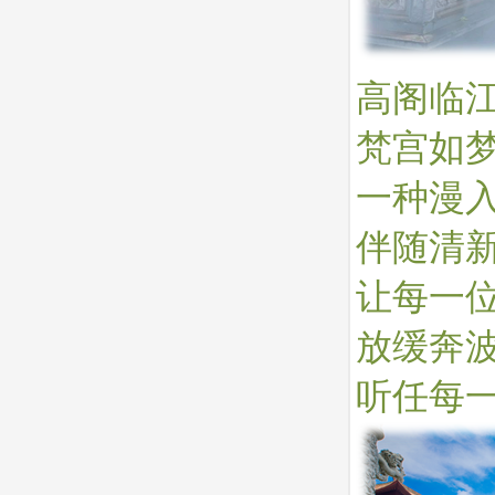
高阁临
梵宫如
一种漫
伴随清
让每一
放缓奔
听任每